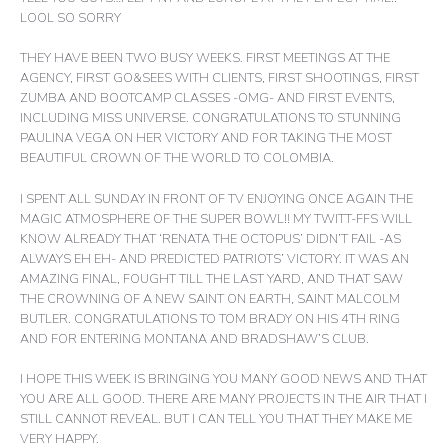
LOOL SO SORRY
THEY HAVE BEEN TWO BUSY WEEKS. FIRST MEETINGS AT THE
AGENCY, FIRST GO&SEES WITH CLIENTS, FIRST SHOOTINGS, FIRST
ZUMBA AND BOOTCAMP CLASSES -OMG- AND FIRST EVENTS,
INCLUDING MISS UNIVERSE. CONGRATULATIONS TO STUNNING
PAULINA VEGA ON HER VICTORY AND FOR TAKING THE MOST
BEAUTIFUL CROWN OF THE WORLD TO COLOMBIA.
I SPENT ALL SUNDAY IN FRONT OF TV ENJOYING ONCE AGAIN THE
MAGIC ATMOSPHERE OF THE SUPER BOWL!! MY TWITT-FFS WILL
KNOW ALREADY THAT ‘RENATA THE OCTOPUS’ DIDN’T FAIL -AS
ALWAYS EH EH- AND PREDICTED PATRIOTS’ VICTORY. IT WAS AN
AMAZING FINAL, FOUGHT TILL THE LAST YARD, AND THAT SAW
THE CROWNING OF A NEW SAINT ON EARTH, SAINT MALCOLM
BUTLER. CONGRATULATIONS TO TOM BRADY ON HIS 4TH RING
AND FOR ENTERING MONTANA AND BRADSHAW’S CLUB.
I HOPE THIS WEEK IS BRINGING YOU MANY GOOD NEWS AND THAT
YOU ARE ALL GOOD. THERE ARE MANY PROJECTS IN THE AIR THAT I
STILL CANNOT REVEAL. BUT I CAN TELL YOU THAT THEY MAKE ME
VERY HAPPY.