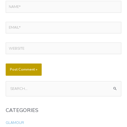
NAME*
EMAIL*
WEBSITE
S
E
A
CATEGORIES
R
C
GLAMOUR
H