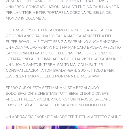
ZUMBA E BOOTCAMP -OMG- E PRIMI EVENTI, TRA CUI MISS
UNIVERSO. CONGRATULAZIONI ALLA SPLENDIDA PAULINA VEGA
PER LA VITTORIA E PER PORTARE LA CORONA PIÙ BELLA DEL
MONDO IN COLOMBIA.
HO TRASCORSO TUTTA LA DOMENICA INCOLLATA ALLA TV A
GODERMI ANCORA UNA VOLTA LA MAGICA ATMOSFERA DEL
SUPER BOWL. I MIEI TWITT-FFS GIÀ SAPRANNO ANCHE ANCORA
UN VOLTA ‘PULPO RENATA’ NON HA MANCATO E AVEVA PREDETTO
LA VITTORIA DEI PATRIOTS EH EH. UNA FINALE EMOZIONANTE,
LOTTATA FINO ALL’ULTIMA IARDA E CHE HA VISTO L’APPARIZIONE DI
UN NUOVO SANTO IN TERRA, SANTO MALCOLM BUTLER.
CONGRATULAZIONI A TOM BRADY PER IL SUO 4. TITOLO E PER
ESSERE ENTRATO NEL CLUB MONTANA E BRADSHAW.
SPERO QUE QUESTA SETTIMANA VI STIA REGALANDO
SODDISFAZIONI E CHE STIATE TUTTI BENE. CI SONO DIVERSI
PROGETTI NELL’ARIA CHE ANCORA NON VI POSSO SVELARE.
POSSO PERÒ AFFERMARE CHE MI RENDONO MOLTO FELICE.
UN ABBRACCIO ENORME E AMORE PER TUTTI. VI ASPETTO ONLINE.