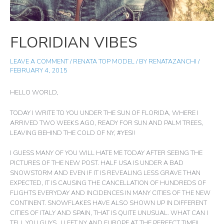
FLORIDIAN VIBES
LEAVE A COMMENT
/
RENATA TOP MODEL
/ BY
RENATAZANCHI
/
FEBRUARY 4, 2015
HELLO WORLD,
TODAY I WRITE TO YOU UNDER THE SUN OF FLORIDA, WHERE I
ARRIVED TWO WEEKS AGO, READY FOR SUN AND PALM TREES,
LEAVING BEHIND THE COLD OF NY, #YES!!
I GUESS MANY OF YOU WILL HATE ME TODAY AFTER SEEING THE
PICTURES OF THE NEW POST. HALF USA IS UNDER A BAD
SNOWSTORM AND EVEN IF IT IS REVEALING LESS GRAVE THAN
EXPECTED, IT IS CAUSING THE CANCELLATION OF HUNDREDS OF
FLIGHTS EVERYDAY AND INCIDENCES IN MANY CITIES OF THE NEW
CONTINENT. SNOWFLAKES HAVE ALSO SHOWN UP IN DIFFERENT
CITIES OF ITALY AND SPAIN, THAT IS QUITE UNUSUAL. WHAT CAN I
TELL YOU GUYS…I LEFT NY AND EUROPE AT THE PERFECT TIME!!