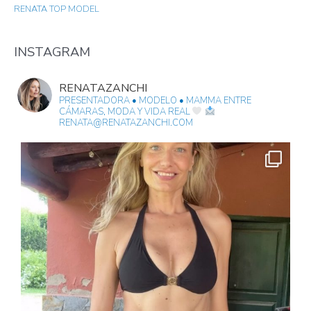
RENATA TOP MODEL
F
O
R
INSTAGRAM
:
RENATAZANCHI
PRESENTADORA • MODELO • MAMMA
ENTRE
CÁMARAS, MODA Y VIDA REAL
RENATA@RENATAZANCHI.COM