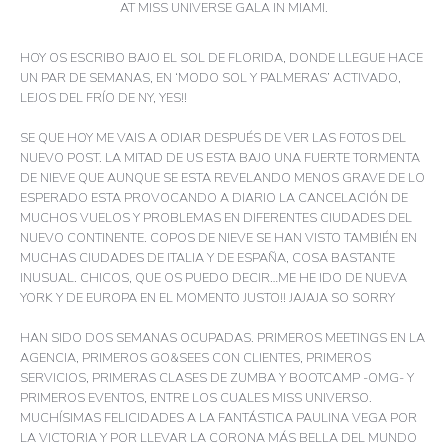
AT MISS UNIVERSE GALA IN MIAMI.
HOY OS ESCRIBO BAJO EL SOL DE FLORIDA, DONDE LLEGUE HACE
UN PAR DE SEMANAS, EN ‘MODO SOL Y PALMERAS’ ACTIVADO,
LEJOS DEL FRÍO DE NY, YES!!
SE QUE HOY ME VAIS A ODIAR DESPUÉS DE VER LAS FOTOS DEL
NUEVO POST. LA MITAD DE US ESTA BAJO UNA FUERTE TORMENTA
DE NIEVE QUE AUNQUE SE ESTA REVELANDO MENOS GRAVE DE LO
ESPERADO ESTA PROVOCANDO A DIARIO LA CANCELACIÓN DE
MUCHOS VUELOS Y PROBLEMAS EN DIFERENTES CIUDADES DEL
NUEVO CONTINENTE. COPOS DE NIEVE SE HAN VISTO TAMBIÉN EN
MUCHAS CIUDADES DE ITALIA Y DE ESPAÑA, COSA BASTANTE
INUSUAL. CHICOS, QUE OS PUEDO DECIR…ME HE IDO DE NUEVA
YORK Y DE EUROPA EN EL MOMENTO JUSTO!! JAJAJA SO SORRY
HAN SIDO DOS SEMANAS OCUPADAS. PRIMEROS MEETINGS EN LA
AGENCIA, PRIMEROS GO&SEES CON CLIENTES, PRIMEROS
SERVICIOS, PRIMERAS CLASES DE ZUMBA Y BOOTCAMP -OMG- Y
PRIMEROS EVENTOS, ENTRE LOS CUALES MISS UNIVERSO.
MUCHÍSIMAS FELICIDADES A LA FANTÁSTICA PAULINA VEGA POR
LA VICTORIA Y POR LLEVAR LA CORONA MÁS BELLA DEL MUNDO