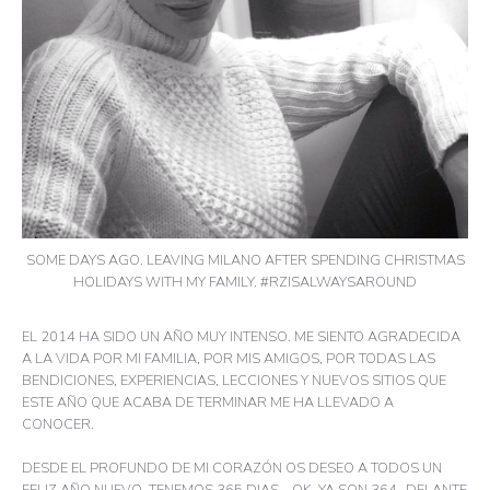
SOME DAYS AGO. LEAVING MILANO AFTER SPENDING CHRISTMAS
HOLIDAYS WITH MY FAMILY. #RZISALWAYSAROUND
EL 2014 HA SIDO UN AÑO MUY INTENSO. ME SIENTO AGRADECIDA
A LA VIDA POR MI FAMILIA, POR MIS AMIGOS, POR TODAS LAS
BENDICIONES, EXPERIENCIAS, LECCIONES Y NUEVOS SITIOS QUE
ESTE AÑO QUE ACABA DE TERMINAR ME HA LLEVADO A
CONOCER.
DESDE EL PROFUNDO DE MI CORAZÓN OS DESEO A TODOS UN