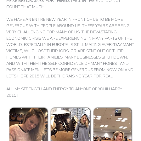
MAKE BIG DRAMAS FOR THINGS THAT, IN THE END, DO NOT
COUNT THAT MUCH.
WE HAVE AN ENTIRE NEW YEAR IN FRONT OF US TO BE MORE
GENEROUS WITH PEOPLE AROUND US. THESE YEARS ARE BEING
VERY CHALLENGING FOR MANY OF US. THE DEVASTATING
ECONOMIC CRISIS WE ARE EXPERIENCING IN MANY PARTS OF THE
WORLD, ESPECIALLY IN EUROPE, IS STILL MAKING EVERYDAY MANY
VICTIMS, WHO LOSE THEIR JOBS, OR ARE SENT OUT OF THEIR
HOMES WITH THEIR FAMILIES. MANY BUSINESSES SHUT DOWN,
AND WITH THEM THE SELF CONFIDENCE OF MANY HONEST AND
PASSIONATE MEN. LET’S BE MORE GENEROUS FROM NOW ON AND
LET’S HOPE 2015 WILL BE THE RAISING YEAR FOR REAL.
ALL MY STRENGTH AND ENERGY TO ANYONE OF YOU!! HAPPY
2015!!