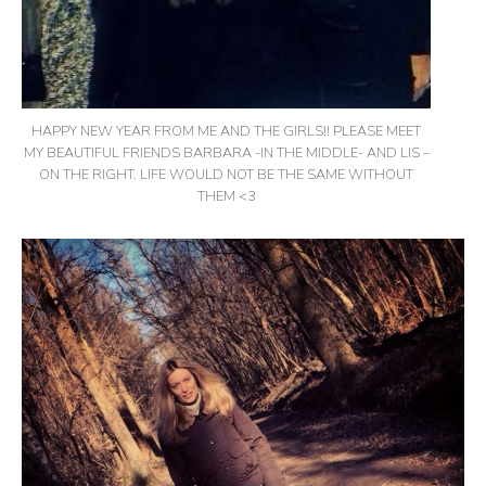
HAPPY NEW YEAR FROM ME AND THE GIRLS!! PLEASE MEET
MY BEAUTIFUL FRIENDS BARBARA -IN THE MIDDLE- AND LIS –
ON THE RIGHT. LIFE WOULD NOT BE THE SAME WITHOUT
THEM <3