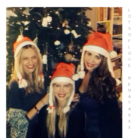
L
O
T
S
O
F
L
O
V
E.
R
E
N
A
T
A
X
X
X